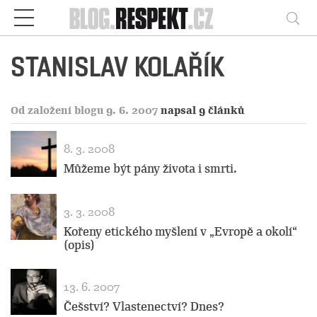
Respekt
Vy
STANISLAV KOLAŘÍK
Od založení blogu 9. 6. 2007
napsal 9 článků
8. 3. 2008
Můžeme být pány života i smrti.
3. 3. 2008
Kořeny etického myšlení v „Evropě a okolí“
(opis)
13. 6. 2007
Češství? Vlastenectví? Dnes?