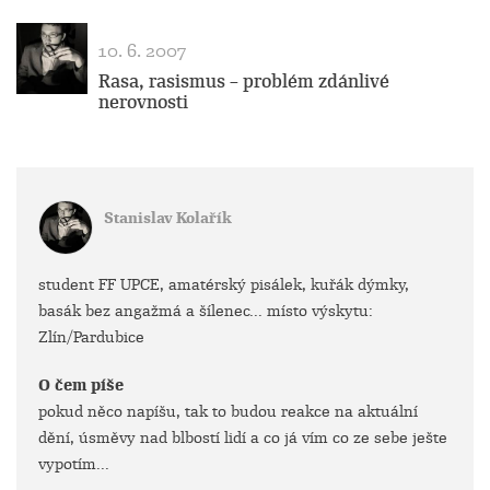
10. 6. 2007
Rasa, rasismus – problém zdánlivé
nerovnosti
Stanislav Kolařík
student FF UPCE, amatérský pisálek, kuřák dýmky,
basák bez angažmá a šílenec... místo výskytu:
Zlín/Pardubice
O čem píše
pokud něco napíšu, tak to budou reakce na aktuální
dění, úsměvy nad blbostí lidí a co já vím co ze sebe ješte
vypotím...